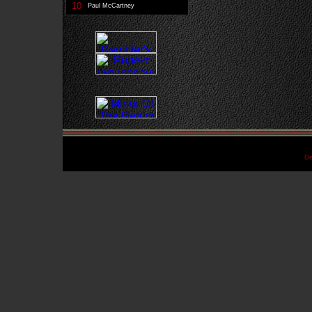
10
Paul McCartney
De