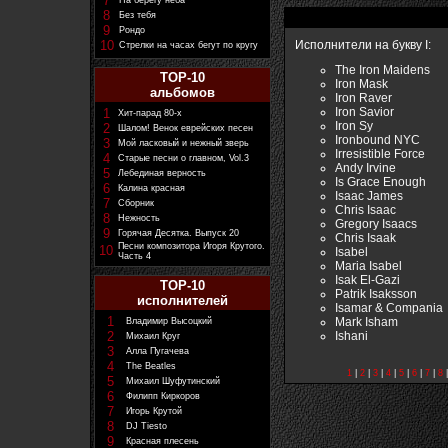
7
На берегу неба
8
Без тебя
9
Рондо
10
Исполнители на букву I:
Стрелки на часах бегут по кругу
The Iron Maidens
TOP-10
Iron Mask
альбомов
Iron Raver
Iron Savior
1
Хит-парад 80-х
Iron Sy
2
Шалом! Венок еврейских песен
Ironbound NYC
3
Мой ласковый и нежный зверь
Irresistible Force
4
Старые песни о главном, Vol.3
Andy Irvine
5
Лебединая верность
Is Grace Enough
6
Калина красная
Isaac James
7
Сборник
Chris Isaac
8
Нежность
Gregory Isaacs
9
Горячая Десятка. Выпуск 20
Chris Isaak
Песни композитора Игоря Крутого.
10
Isabel
Часть 4
Maria Isabel
Isak El-Gazi
TOP-10
Patrik Isaksson
исполнителей
Isamar & Compania
1
Mark Isham
Владимир Высоцкий
Ishani
2
Михаил Круг
3
Алла Пугачева
4
The Beatles
1
|
2
|
3
|
4
|
5
|
6
|
7
|
8
5
Михаил Шуфутинский
6
Филипп Киркоров
7
Игорь Крутой
8
DJ Tiesto
9
Красная плесень