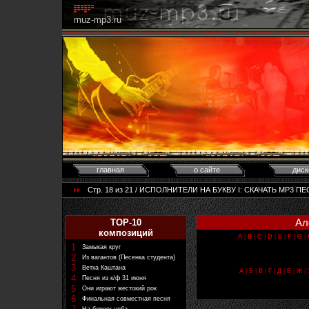
muz-mp3.ru
главная
о сайте
диск
Стр. 18 из 21 / ИСПОЛНИТЕЛИ НА БУКВУ I: CКАЧАТЬ MP3 ПЕС
Ал
TOP-10
композиций
A
|
B
|
C
|
D
|
E
|
F
|
G
|
1
Замыкая круг
2
Из вагантов (Песенка студента)
3
Ветка Каштана
А
|
Б
|
В
|
Г
|
Д
|
Е
|
Ж
|
4
Песня из к/ф 31 июня
5
Они играют жестокий рок
6
Финальная совместная песня