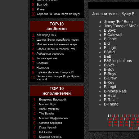
7
На берегу неба
8
Без тебя
9
Рондо
10
Исполнители на букву B:
Стрелки на часах бегут по кругу
Jimmy "Bo" Bone
TOP-10
Jerry "Boogie" McCa
альбомов
B Boyz
B Caldwell
1
Хит-парад 80-х
B Fonic
2
Шалом! Венок еврейских песен
B G
3
Мой ласковый и нежный зверь
B Legit
4
Старые песни о главном, Vol.3
B Wild
5
Лебединая верность
B&B
6
Калина красная
B&S Inspirations
7
Сборник
B-52's
8
Нежность
B-Boy
9
Горячая Десятка. Выпуск 20
B-Boys
Песни композитора Игоря Крутого.
10
B-Crew
Часть 4
B-Key
B-Legit
TOP-10
B-Movie Rats
исполнителей
B-Real
1
B-Rezell
Владимир Высоцкий
B-Thong
2
Михаил Круг
3
Алла Пугачева
4
The Beatles
1
|
2
|
3
|
4
|
5
|
6
|
7
|
8
5
Михаил Шуфутинский
|
22
|
23
|
24
|
25
|
26
|
2
40
|
41
|
42
|
43
|
44
|
4
6
Филипп Киркоров
58
|
59
|
60
|
61
|
62
|
6
7
Игорь Крутой
76
|
77
8
DJ Tiesto
9
Красная плесень