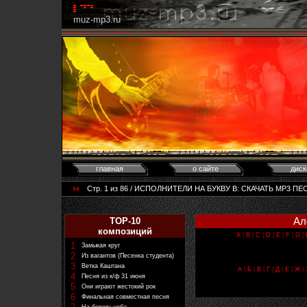
muz-mp3.ru
главная
о сайте
диск
Стр. 1 из 86 / ИСПОЛНИТЕЛИ НА БУКВУ B: CКАЧАТЬ MP3 ПЕС
Ал
TOP-10
композиций
A
|
B
|
C
|
D
|
E
|
F
|
G
|
1
Замыкая круг
2
Из вагантов (Песенка студента)
3
Ветка Каштана
А
|
Б
|
В
|
Г
|
Д
|
Е
|
Ж
|
4
Песня из к/ф 31 июня
5
Они играют жестокий рок
6
Финальная совместная песня