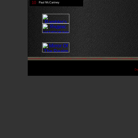
10
Paul McCartney
De