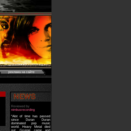
реклама на сайте
Reviewed by
nimbusrecording
"Alot of time has passed
since Duran Duran
dominated pop music
world. Heavy Metal died
out, Grunge came and