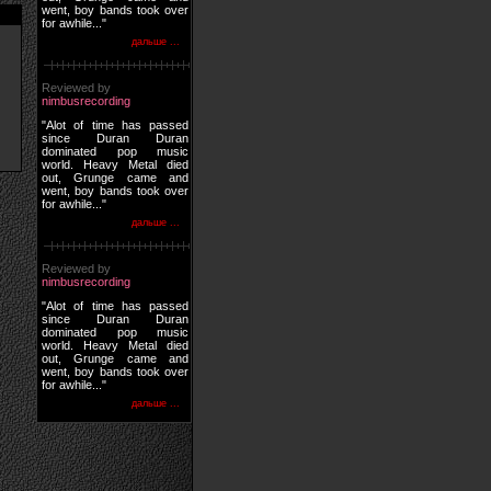
went, boy bands took over
for awhile..."
дальше ...
Reviewed by
nimbusrecording
"Alot of time has passed
since Duran Duran
dominated pop music
world. Heavy Metal died
out, Grunge came and
went, boy bands took over
for awhile..."
дальше ...
Reviewed by
nimbusrecording
"Alot of time has passed
since Duran Duran
dominated pop music
world. Heavy Metal died
out, Grunge came and
went, boy bands took over
for awhile..."
дальше ...