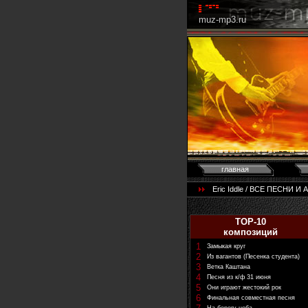
muz-mp3.ru
главная
Eric Iddle / ВСЕ ПЕСНИ И 
TOP-10
композиций
1
Замыкая круг
2
Из вагантов (Песенка студента)
3
Ветка Каштана
4
Песня из к/ф 31 июня
5
Они играют жестокий рок
6
Финальная совместная песня