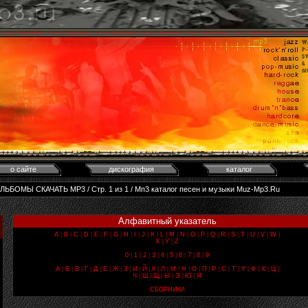
о сайте
дискография
каталог
АЛЬБОМЫ СКАЧАТЬ MP3 / Стр. 1 из 1 / Мп3 каталог песен и музыки Muz-Mp3.Ru
Алфавитный указатель
A
|
B
|
C
|
D
|
E
|
F
|
G
|
H
|
I
|
J
|
K
|
L
|
M
|
N
|
O
|
P
|
Q
|
R
|
S
|
T
|
U
|
V
|
W
|
X
|
Y
|
Z
0
|
1
|
2
|
3
|
4
|
5
|
6
|
7
|
8
|
9
А
|
Б
|
В
|
Г
|
Д
|
Е
|
Ж
|
З
|
И
|
Й
|
К
|
Л
|
М
|
Н
|
О
|
П
|
Р
|
С
|
Т
|
У
|
Ф
|
Х
|
Ц
|
Ч
|
Ш
|
Щ
|
Ы
|
Э
|
Ю
|
Я
СБОРНИКИ