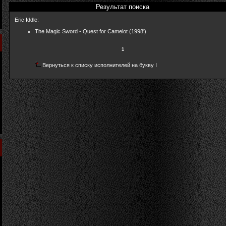
Результат поиска
Eric Iddle:
The Magic Sword - Quest for Camelot (1998')
1
Вернуться к списку исполнителей на букву I