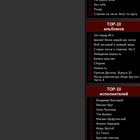
7
На берегу неба
8
Без тебя
9
Рондо
10
Стрелки на часах бегут по кругу
TOP-10
альбомов
1
Хит-парад 80-х
2
Шалом! Венок еврейских песен
3
Мой ласковый и нежный зверь
4
Старые песни о главном, Vol.3
5
Лебединая верность
6
Калина красная
7
Сборник
8
Нежность
9
Горячая Десятка. Выпуск 20
Песни композитора Игоря Крутого.
10
Часть 4
TOP-10
исполнителей
1
Владимир Высоцкий
2
Михаил Круг
3
Алла Пугачева
4
The Beatles
5
Михаил Шуфутинский
6
Филипп Киркоров
7
Игорь Крутой
8
DJ Tiesto
9
Красная плесень