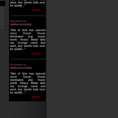
went, boy bands took over
for awhile..."
дальше ...
Reviewed by
nimbusrecording
"Alot of time has passed
since Duran Duran
dominated pop music
world. Heavy Metal died
out, Grunge came and
went, boy bands took over
for awhile..."
дальше ...
Reviewed by
nimbusrecording
"Alot of time has passed
since Duran Duran
dominated pop music
world. Heavy Metal died
out, Grunge came and
went, boy bands took over
for awhile..."
дальше ...