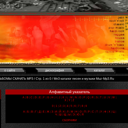
о сайте
дискография
каталог
БОМЫ СКАЧАТЬ MP3 / Стр. 1 из 0 / Мп3 каталог песен и музыки Muz-Mp3.Ru
Алфавитный указатель
A
|
B
|
C
|
D
|
E
|
F
|
G
|
H
|
I
|
J
|
K
|
L
|
M
|
N
|
O
|
P
|
Q
|
R
|
S
|
T
|
U
|
V
|
W
|
X
|
Y
|
Z
0
|
1
|
2
|
3
|
4
|
5
|
6
|
7
|
8
|
9
А
|
Б
|
В
|
Г
|
Д
|
Е
|
Ж
|
З
|
И
|
Й
|
К
|
Л
|
М
|
Н
|
О
|
П
|
Р
|
С
|
Т
|
У
|
Ф
|
Х
|
Ц
|
Ч
|
Ш
|
Щ
|
Ы
|
Э
|
Ю
|
Я
СБОРНИКИ