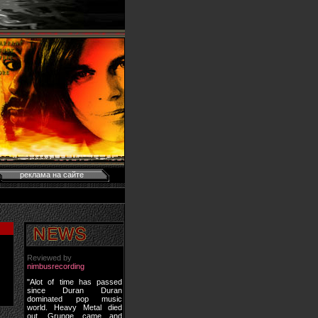
реклама на сайте
Reviewed by
nimbusrecording
"Alot of time has passed
since Duran Duran
dominated pop music
world. Heavy Metal died
out, Grunge came and