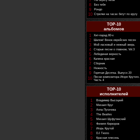
7
На берегу неба
8
Без тебя
9
Рондо
10
Стрелки на часах бегут по кругу
TOP-10
альбомов
1
Хит-парад 80-х
2
Шалом! Венок еврейских песен
3
Мой ласковый и нежный зверь
4
Старые песни о главном, Vol.3
5
Лебединая верность
6
Калина красная
7
Сборник
8
Нежность
9
Горячая Десятка. Выпуск 20
Песни композитора Игоря Крутого.
10
Часть 4
TOP-10
исполнителей
1
Владимир Высоцкий
2
Михаил Круг
3
Алла Пугачева
4
The Beatles
5
Михаил Шуфутинский
6
Филипп Киркоров
7
Игорь Крутой
8
DJ Tiesto
9
Красная плесень