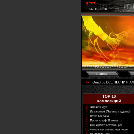
muz-mp3.ru
главная
Quadro / ВСЕ ПЕСНИ И АЛЬ
TOP-10
композиций
1
Замыкая круг
2
Из вагантов (Песенка студента)
3
Ветка Каштана
4
Песня из к/ф 31 июня
5
Они играют жестокий рок
6
Финальная совместная песня